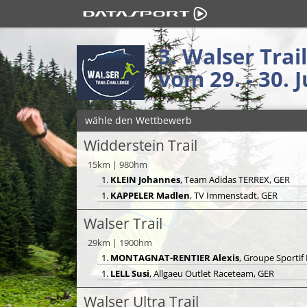
3. Walser Trai
vom 29. - 30. J
wähle den Wettbewerb
Widderstein Trail
15km | 980hm
1.
KLEIN Johannes
, Team Adidas TERREX, GER
1.
KAPPELER Madlen
, TV Immenstadt, GER
Walser Trail
29km | 1900hm
1.
MONTAGNAT-RENTIER Alexis
, Groupe Sporti
1.
LELL Susi
, Allgaeu Outlet Raceteam, GER
Walser Ultra Trail