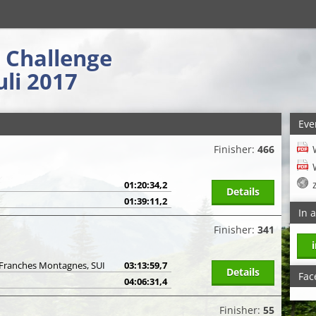
l Challenge
uli 2017
Eve
Finisher:
466
01:20:34,2
Details
01:39:11,2
In 
Finisher:
341
f Franches Montagnes, SUI
03:13:59,7
Details
Fac
04:06:31,4
Finisher:
55