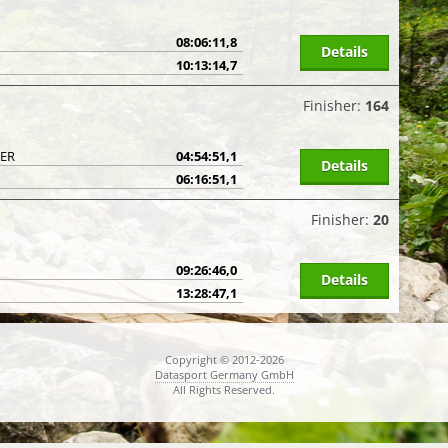
08:06:11,8
Details
10:13:14,7
Finisher:
164
GER
04:54:51,1
Details
06:16:51,1
Finisher:
20
09:26:46,0
Details
13:28:47,1
Copyright © 2012-2026
Datasport Germany GmbH
All Rights Reserved.