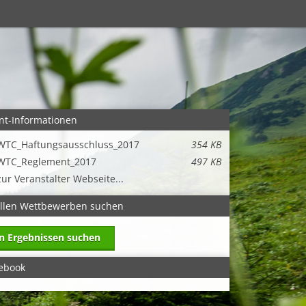
nt-Informationen
WTC_Haftungsausschluss_2017
354 KB
WTC_Reglement_2017
497 KB
zur Veranstalter Webseite...
allen Wettbewerben suchen
in Ergebnissen suchen
ebook