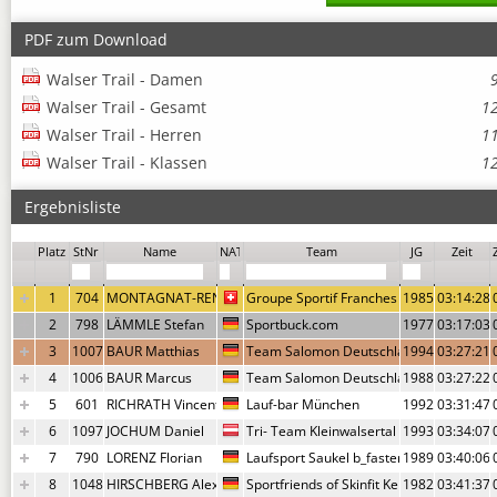
PDF zum Download
Walser Trail - Damen
Walser Trail - Gesamt
1
Walser Trail - Herren
1
Walser Trail - Klassen
1
Ergebnisliste
Um weitere Infos und Urkunden und Fotolinks aufrufen bitte die Zeile ankl
Platz
StNr
Name
NAT
Team
JG
Zeit
1
704
MONTAGNAT-RENTIER Alexis
Groupe Sportif Franches Montagnes
1985
03:14:28,
2
798
LÄMMLE Stefan
Sportbuck.com
1977
03:17:03,
3
1007
BAUR Matthias
Team Salomon Deutschland
1994
03:27:21,
4
1006
BAUR Marcus
Team Salomon Deutschland
1988
03:27:22,
5
601
RICHRATH Vincent
Lauf-bar München
1992
03:31:47,
6
1097
JOCHUM Daniel
Tri- Team Kleinwalsertal
1993
03:34:07,
7
790
LORENZ Florian
Laufsport Saukel b_faster
1989
03:40:06,
8
1048
HIRSCHBERG Alexander
Sportfriends of Skinfit Kempten
1982
03:41:37,