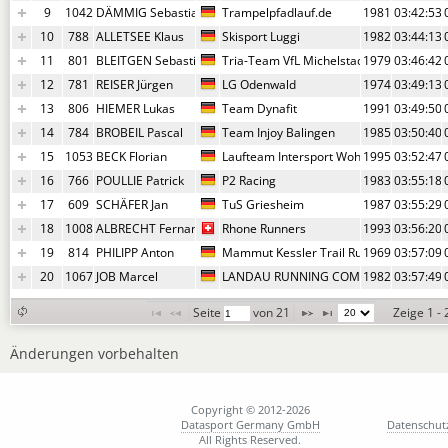
9
1042
DÄMMIG Sebastian
Trampelpfadlauf.de
1981
03:42:53,
10
788
ALLETSEE Klaus
Skisport Luggi
1982
03:44:13,
11
801
BLEITGEN Sebastian
Tria-Team VfL Michelstadt
1979
03:46:42,
12
781
REISER Jürgen
LG Odenwald
1974
03:49:13,
13
806
HIEMER Lukas
Team Dynafit
1991
03:49:50,
14
784
BROBEIL Pascal
Team Injoy Balingen
1985
03:50:40,
15
1053
BECK Florian
Laufteam Intersport Wohlleben - Tg Vikt
1995
03:52:47,
16
766
POULLIE Patrick
P2 Racing
1983
03:55:18,
17
609
SCHÄFER Jan
TuS Griesheim
1987
03:55:29,
18
1008
ALBRECHT Fernando
Rhone Runners
1993
03:56:20,
19
814
PHILIPP Anton
Mammut Kessler Trail Running
1969
03:57:09,
20
1067
JOB Marcel
LANDAU RUNNING COMPANY
1982
03:57:49,
Seite 
 von 
21
Zeige 1 -
Änderungen vorbehalten
Copyright © 2012-2026
Datasport Germany GmbH
Datenschut
All Rights Reserved.