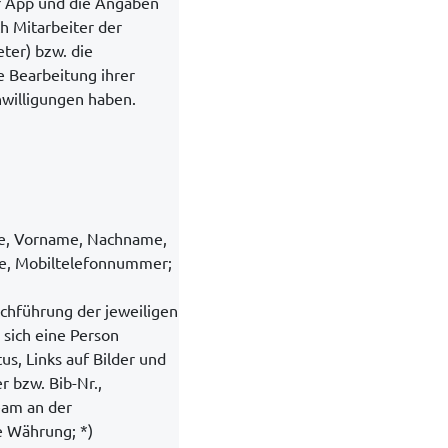
er App und die Angaben
h Mitarbeiter der
eter) bzw. die
ie Bearbeitung ihrer
nwilligungen haben.
de, Vorname, Nachname,
sse, Mobiltelefonnummer;
hführung der jeweiligen
 sich eine Person
s, Links auf Bilder und
r bzw. Bib-Nr.,
eam an der
e Währung; *)