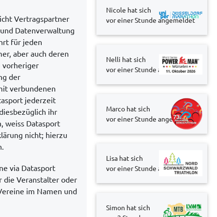
Nicole hat sich
icht Vertragspartner
vor einer Stunde
angemeldet
r- und Datenverwaltung
rt für jeden
mer, aber auch deren
Nelli hat sich
 vorheriger
vor einer Stunde
angemeldet
ng der
amit verbundenen
asport jederzeit
Marco hat sich
diesbezüglich ihr
vor einer Stunde
angemeldet
, weiss Datasport
lärung nicht; hierzu
n.
Lisa hat sich
ne via Datasport
vor einer Stunde
angemeldet
 die Veranstalter oder
 Vereine im Namen und
Simon hat sich