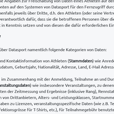
ie Angaben zur Freischaltung von Daten eines Athleten auf d
onten auf den Systemen von Datasport für den Fernzugriff durc
benfalls jeweils über Dritte, d.h. den Athleten (oder seine Vertr
 verantwortlich dafür, dass sie die betroffenen Personen über d
 in Kenntnis setzen und von diesen die dafür erforderlichen Ei
über Datasport namentlich folgende Kategorien von Daten:
und Kontaktinformation von Athleten (
Stammdaten
) wie Anre
sdatum, Geburtsjahr, Nationalität, Adresse, Land, E-Mail Adre
n im Zusammenhang mit der Anmeldung, Teilnahme an und Durc
anstaltungsdaten
) wie insbesondere Veranstaltungen, zu denen
en der Zeitmessung und Ergebnisse (inklusive Rang), Rennstatu
 von Drittanbietern, Alters- und Leistungsklassen, Startnumme
aben zu Lizenzen, veranstaltungsspezifische Daten (wie z.B. T
ektionsgrösse für T-Shirts, etc.), für Teilnahmegebühr benutzt