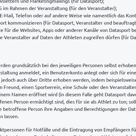
lettern und Marketingmailings (für Datasport);
im Rahmen der Veranstaltung (für den Veranstalter);
 E-Mail, Telefon oder auf andere Weise wie namentlich das Kon
ort kommunizieren (für Datasport, Veranstalter und beauftra
te für die Websites, Apps oder anderer Kanäle von Datasport be
ie Veranstalter auf Daten der Athleten zugreifen dürfen (für Da
den grundsätzlich bei den jeweiligen Personen selbst erhoben
nstaltung anmeldet, ein Benutzerkonto anlegt oder sich für ein
n jedoch auch über Dritte erhoben werden, indem beispielsweise
en Freund, einen Sportverein, eine Schule oder den Veranstalt
einem Namen eröffnet wird (in diesem Falle geht Datasport davo
enen Person ermächtigt sind, dies für sie als Athlet zu tun; sollt
ie betroffene Person ihre Angaben und Berechtigungen der D
n lassen.
tpersonen für Notfälle und die Eintragung von Empfängern fü