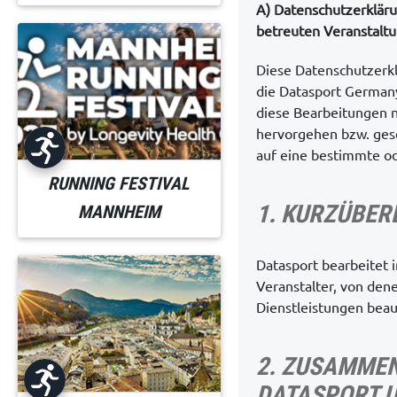
A)
Datenschutzerkläru
betreuten Veranstalt
Diese Datenschutzerkl
die Datasport Germa
diese Bearbeitungen 
hervorgehen bzw. gese
auf eine bestimmte o
RUNNING FESTIVAL
1. KURZÜBER
MANNHEIM
Datasport bearbeitet 
Veranstalter, von de
Dienstleistungen beauf
2. ZUSAMMEN
DATASPORT U