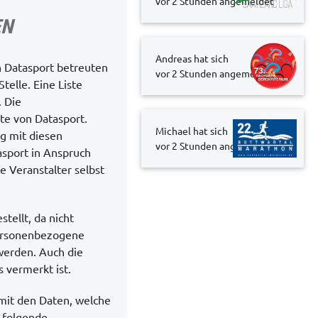
vor 2 Stunden
angemeldet
EN
Andreas hat sich
 Datasport betreuten
vor 2 Stunden
angemeldet
telle. Eine Liste
. Die
te von Datasport.
Michael hat sich
g mit diesen
vor 2 Stunden
angemeldet
asport in Anspruch
 Veranstalter selbst
tellt, da nicht
personenbezogene
werden. Auch die
 vermerkt ist.
mit den Daten, welche
 folgende