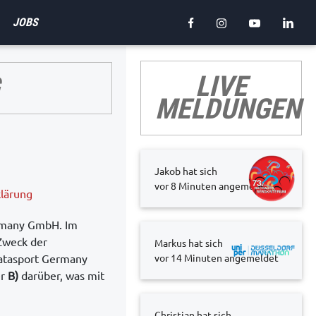
JOBS
LIVE
MELDUNGEN
Jakob hat sich
vor 8 Minuten
angemeldet
lärung
ermany GmbH. Im
Zweck der
Markus hat sich
atasport Germany
vor 14 Minuten
angemeldet
er
B)
darüber, was mit
Christian hat sich