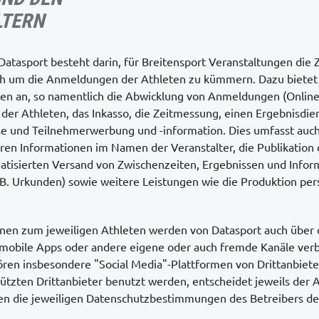
TERN
 Datasport besteht darin, für Breitensport Veranstaltungen die
ch um die Anmeldungen der Athleten zu kümmern. Dazu bietet 
gen an, so namentlich die Abwicklung von Anmeldungen (Online 
der Athleten, das Inkasso, die Zeitmessung, einen Ergebnisdien
 und Teilnehmerwerbung und -information. Dies umfasst auc
en Informationen im Namen der Veranstalter, die Publikation d
atisierten Versand von Zwischenzeiten, Ergebnissen und Infor
.B. Urkunden) sowie weitere Leistungen wie die Produktion per
ionen zum jeweiligen Athleten werden von Datasport auch über 
mobile Apps oder andere eigene oder auch fremde Kanäle verb
ren insbesondere "Social Media"-Plattformen von Drittanbiet
ützten Drittanbieter benutzt werden, entscheidet jeweils der A
en die jeweiligen Datenschutzbestimmungen des Betreibers d