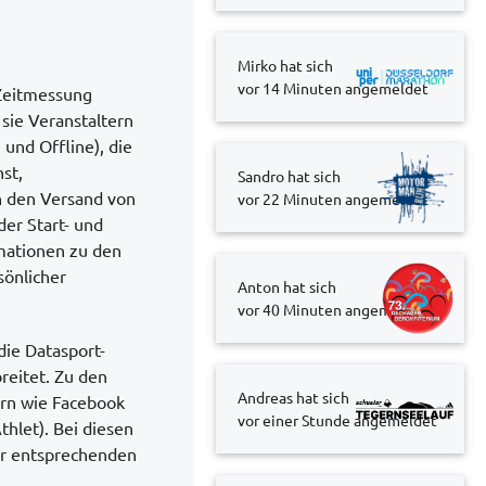
Mirko hat sich
vor 15 Minuten
angemeldet
 Zeitmessung
sie Veranstaltern
und Offline), die
st,
Sandro hat sich
h den Versand von
vor 22 Minuten
angemeldet
er Start- und
mationen zu den
sönlicher
Anton hat sich
vor 40 Minuten
angemeldet
die Datasport-
reitet. Zu den
Andreas hat sich
ern wie Facebook
vor einer Stunde
angemeldet
thlet). Bei diesen
er entsprechenden