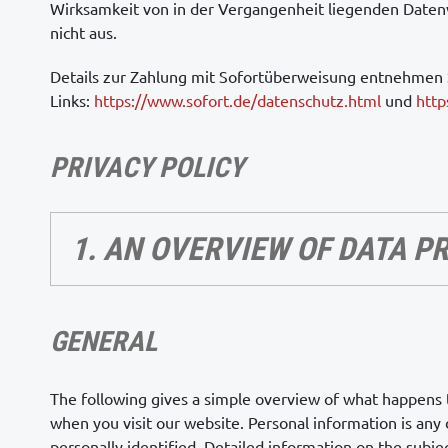
Wirksamkeit von in der Vergangenheit liegenden Date
nicht aus.
Details zur Zahlung mit Sofortüberweisung entnehmen 
Links:
https://www.sofort.de/datenschutz.html
und
http
PRIVACY POLICY
1. AN OVERVIEW OF DATA P
GENERAL
The following gives a simple overview of what happens 
when you visit our website. Personal information is any
personally identified. Detailed information on the subje