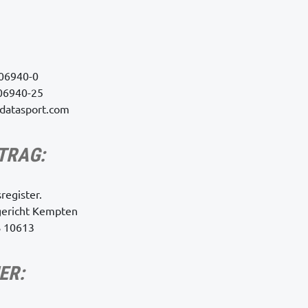
206940-0
206940-25
datasport.com
TRAG:
register.
gericht Kempten
 10613
ER: