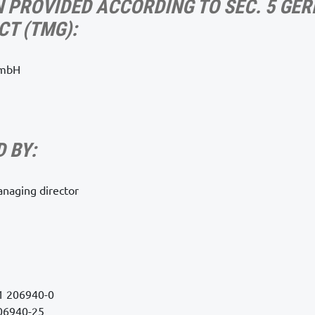
 PROVIDED ACCORDING TO SEC. 5 GE
CT (TMG):
GmbH
 BY:
naging director
31 206940-0
206940-25