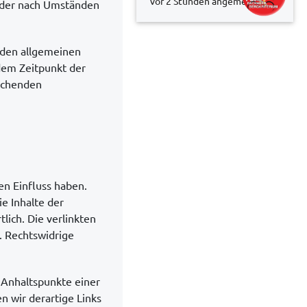
vor 2 Stunden
angemeldet
 oder nach Umständen
 den allgemeinen
 dem Zeitpunkt der
echenden
en Einfluss haben.
e Inhalte der
tlich. Die verlinkten
. Rechtswidrige
e Anhaltspunkte einer
 wir derartige Links