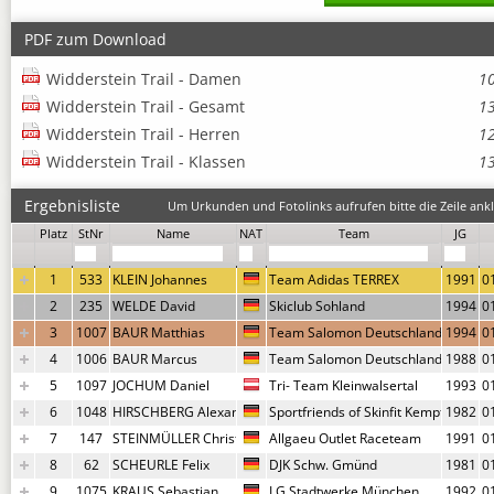
PDF zum Download
Widderstein Trail - Damen
1
Widderstein Trail - Gesamt
1
Widderstein Trail - Herren
1
Widderstein Trail - Klassen
1
Ergebnisliste
Um Urkunden und Fotolinks aufrufen bitte die Zeile ankl
Platz
StNr
Name
NAT
Team
JG
1
533
KLEIN Johannes
Team Adidas TERREX
1991
0
2
235
WELDE David
Skiclub Sohland
1994
0
3
1007
BAUR Matthias
Team Salomon Deutschland
1994
0
4
1006
BAUR Marcus
Team Salomon Deutschland
1988
0
5
1097
JOCHUM Daniel
Tri- Team Kleinwalsertal
1993
0
6
1048
HIRSCHBERG Alexander
Sportfriends of Skinfit Kempten
1982
0
7
147
STEINMÜLLER Christoph
Allgaeu Outlet Raceteam
1991
0
8
62
SCHEURLE Felix
DJK Schw. Gmünd
1981
0
9
1075
KRAUS Sebastian
LG Stadtwerke München
1992
0