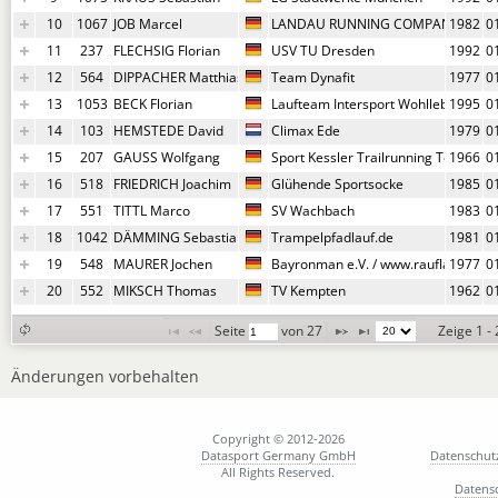
10
1067
JOB Marcel
LANDAU RUNNING COMPANY
1982
0
11
237
FLECHSIG Florian
USV TU Dresden
1992
0
12
564
DIPPACHER Matthias
Team Dynafit
1977
0
13
1053
BECK Florian
Laufteam Intersport Wohlleben - Tg 
1995
0
14
103
HEMSTEDE David
Climax Ede
1979
0
15
207
GAUSS Wolfgang
Sport Kessler Trailrunning Team
1966
0
16
518
FRIEDRICH Joachim
Glühende Sportsocke
1985
0
17
551
TITTL Marco
SV Wachbach
1983
0
18
1042
DÄMMING Sebastian
Trampelpfadlauf.de
1981
0
19
548
MAURER Jochen
Bayronman e.V. / www.rauflauf.com
1977
0
20
552
MIKSCH Thomas
TV Kempten
1962
0
Seite 
 von 
27
Zeige 1 -
Änderungen vorbehalten
Copyright © 2012-2026
Datasport Germany GmbH
Datenschut
All Rights Reserved.
Datens