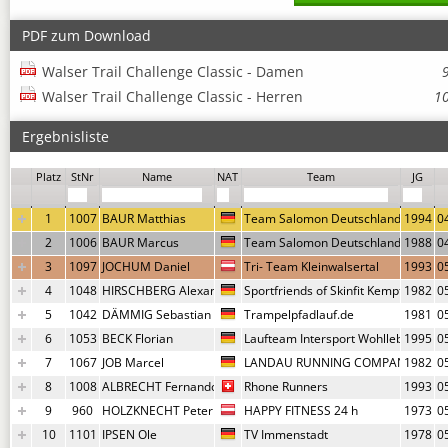
PDF zum Download
Walser Trail Challenge Classic - Damen
Walser Trail Challenge Classic - Herren
1
Ergebnisliste
Um weitere Infos und Urkunden und Fotolinks aufrufen bitte die Zeile ankl
Platz
StNr
Name
NAT
Team
JG
1
1007
BAUR Matthias
Team Salomon Deutschland
1994
0
2
1006
BAUR Marcus
Team Salomon Deutschland
1988
0
3
1097
JOCHUM Daniel
Tri- Team Kleinwalsertal
1993
0
4
1048
HIRSCHBERG Alexander
Sportfriends of Skinfit Kempten
1982
0
5
1042
DÄMMIG Sebastian
Trampelpfadlauf.de
1981
0
6
1053
BECK Florian
Laufteam Intersport Wohlleben - Tg 
1995
0
7
1067
JOB Marcel
LANDAU RUNNING COMPANY
1982
0
8
1008
ALBRECHT Fernando
Rhone Runners
1993
0
9
960
HOLZKNECHT Peter
HAPPY FITNESS 24 h
1973
0
10
1101
IPSEN Ole
TV Immenstadt
1978
0