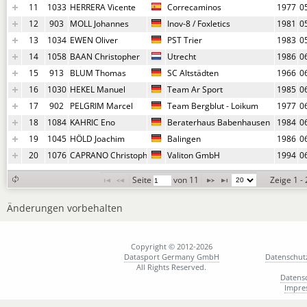
11
1033
HERRERA Vicente
Correcaminos
1977
0
12
903
MOLL Johannes
Inov-8 / Foxletics
1981
0
13
1034
EWEN Oliver
PST Trier
1983
0
14
1058
BAAN Christopher
Utrecht
1986
0
15
913
BLUM Thomas
SC Altstädten
1966
0
16
1030
HEKEL Manuel
Team Ar Sport
1985
0
17
902
PELGRIM Marcel
Team Bergblut - Loikum
1977
0
18
1084
KAHRIC Eno
Beraterhaus Babenhausen
1984
0
19
1045
HÖLD Joachim
Balingen
1986
0
20
1076
CAPRANO Christoph
Valiton GmbH
1994
0
Seite 
 von 
11
Zeige 1 -
Änderungen vorbehalten
Copyright © 2012-2026
Datasport Germany GmbH
Datenschut
All Rights Reserved.
Datens
Impre