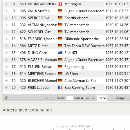
8
560
BAUMGARTNER Urs
Meiringen
1980
10:02:03,
9
385
WALK Steffen
Allgaeu Outlet Raceteam/Kleinwalsertal
1972
10:07:23,
10
396
SPERGER Eva
Sportbuck.com
1979
10:13:18,
11
332
ALTMANN Joachim
TV Immenstadt
1980
10:14:26,
12
422
SCHIEBEL Gitti
TV Immenstadt
1976
10:19:06,
13
518
FRIEDRICH Joachim
Glühende Sportsocke
1985
10:22:34,
14
364
METZ Dieter
Tria Team DSW Darmstadt
1967
10:33:47,
15
408
DUNN Chris
Run NZL
1986
10:50:12,
16
378
HAGSPIEL Alexandra
Allgaeu Outlet Raceteam
1980
10:50:47,
17
510
ELFLEIN Fabian
Regensburg
1988
10:54:31,
18
314
MERTENS Sebastian
LG Filder
1984
11:00:51,
19
520
BLEICHER Manuel
Club Aleman La Paz
1971
11:07:30,
20
420
PIBIS Laetitia
Boa Running Team
1980
11:20:42,
Seite 
 von 
4
Zeige 1 
Änderungen vorbehalten
Copyright © 2012-2026