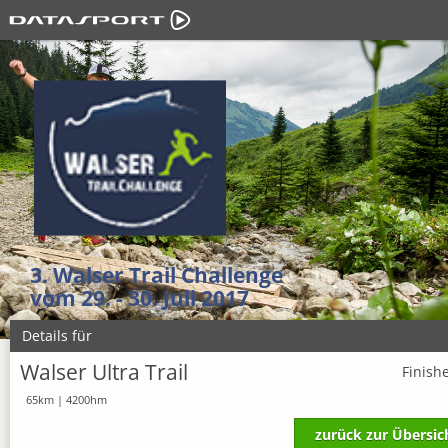
3. Walser Trail Challenge
vom 29. - 30. Juli 2017
Details für
Walser Ultra Trail
Finish
65km | 4200hm
zurück zur Übersic