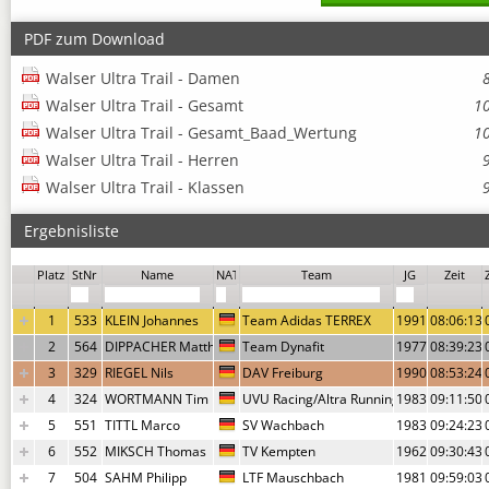
PDF zum Download
Walser Ultra Trail - Damen
Walser Ultra Trail - Gesamt
1
Walser Ultra Trail - Gesamt_Baad_Wertung
1
Walser Ultra Trail - Herren
Walser Ultra Trail - Klassen
Ergebnisliste
Um weitere Infos und Urkunden und Fotolinks aufrufen bitte die Zeile ankl
Platz
StNr
Name
NAT
Team
JG
Zeit
1
533
KLEIN Johannes
Team Adidas TERREX
1991
08:06:13,
2
564
DIPPACHER Matthias
Team Dynafit
1977
08:39:23,
3
329
RIEGEL Nils
DAV Freiburg
1990
08:53:24,
4
324
WORTMANN Tim
UVU Racing/Altra Running
1983
09:11:50,
5
551
TITTL Marco
SV Wachbach
1983
09:24:23,
6
552
MIKSCH Thomas
TV Kempten
1962
09:30:43,
7
504
SAHM Philipp
LTF Mauschbach
1981
09:59:03,