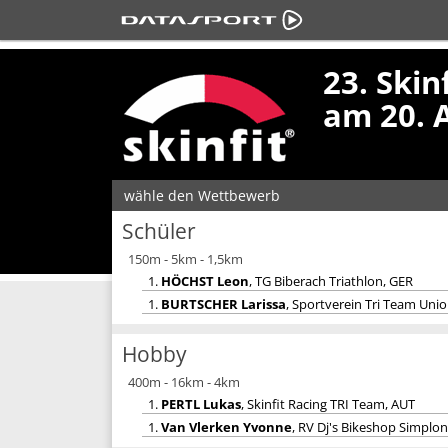
23. Skin
am 20. 
wähle den Wettbewerb
Schüler
150m - 5km - 1,5km
1.
HÖCHST Leon
, TG Biberach Triathlon, GER
1.
BURTSCHER Larissa
, Sportverein Tri Team Uni
Hobby
400m - 16km - 4km
1.
PERTL Lukas
, Skinfit Racing TRI Team, AUT
1.
Van Vlerken Yvonne
, RV Dj's Bikeshop Simplo