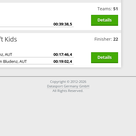
Teams:
51
Details
00:39:38,5
t Kids
Finisher:
22
nz, AUT
00:17:46,4
Details
on Bludenz, AUT
00:19:02,4
Copyright © 2012-2026
Datasport Germany GmbH
All Rights Reserved.