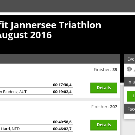
fit Jannersee Triathlon
August 2016
Eve
Finisher:
35
In 
00:17:30,4
Details
on Bludenz, AUT
00:19:02,4
Finisher:
207
Fac
00:40:58,6
Details
n Hard, NED
00:46:02,7