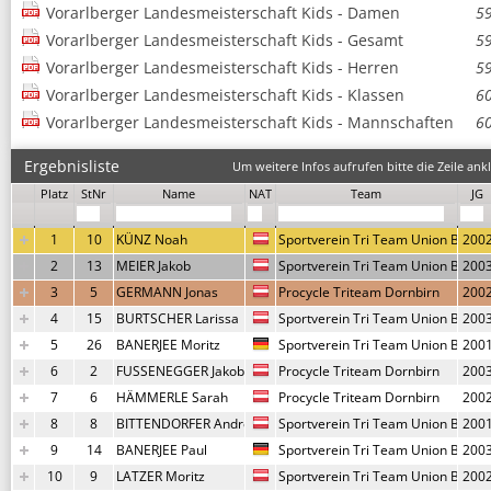
Vorarlberger Landesmeisterschaft Kids - Damen
5
Vorarlberger Landesmeisterschaft Kids - Gesamt
5
Vorarlberger Landesmeisterschaft Kids - Herren
5
Vorarlberger Landesmeisterschaft Kids - Klassen
6
Vorarlberger Landesmeisterschaft Kids - Mannschaften
6
Ergebnisliste
Um weitere Infos aufrufen bitte die Zeile ankl
Platz
StNr
Name
NAT
Team
JG
1
10
KÜNZ Noah
Sportverein Tri Team Union Blude
200
2
13
MEIER Jakob
Sportverein Tri Team Union Blude
200
3
5
GERMANN Jonas
Procycle Triteam Dornbirn
200
4
15
BURTSCHER Larissa
Sportverein Tri Team Union Blude
200
5
26
BANERJEE Moritz
Sportverein Tri Team Union Blude
200
6
2
FUSSENEGGER Jakob
Procycle Triteam Dornbirn
200
7
6
HÄMMERLE Sarah
Procycle Triteam Dornbirn
200
8
8
BITTENDORFER Andreas
Sportverein Tri Team Union Blude
200
9
14
BANERJEE Paul
Sportverein Tri Team Union Blude
200
10
9
LATZER Moritz
Sportverein Tri Team Union Blude
200