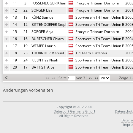
11
3
FUSSENEGGER Kilian
Procycle Triteam Dornbirn
200
12
22
SORGER Lisa
Procycle Triteam Dornbirn
200
13
18
KÜNZ Samuel
Sportverein Tri Team Union Blude
200
14
12
BITTENDORFER Stephan
Sportverein Tri Team Union Blude
200
15
21
SORGER Anja
Procycle Triteam Dornbirn
200
16
16
BURTSCHER Chiara
Sportverein Tri Team Union Blude
200
17
19
WEMPE Laurin
Sportverein Tri Team Union Blude
200
18
23
THURNHER Manuel
TRI Team Lustenau
200
19
24
KIELN Ilias Noah
Sportverein Tri Team Union Blude
200
20
17
BATTISTI Alba
Sportverein Tri Team Union Blude
200
Seite 
 von 
3
Zeige 1 
Änderungen vorbehalten
Copyright © 2012-2026
Datasport Germany GmbH
Datenschut
All Rights Reserved.
Datens
Impre