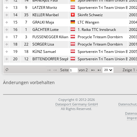
12
14
BANERJEE Paul
Sportverein Tri Team Union Blude
200
13
9
LATZER Moritz
Sportverein Tri Team Union Blude
200
14
35
KELLER Maribel
Skinfit Schweiz
200
15
7
GRALKI Maja
LTC Wangen
200
16
1
GÄCHTER Lotte
1. Raika TTC Innsbruck
200
17
3
FUSSENEGGER Kilian
Procycle Triteam Dornbirn
200
18
22
SORGER Lisa
Procycle Triteam Dornbirn
200
19
18
KÜNZ Samuel
Sportverein Tri Team Union Blude
200
20
12
BITTENDORFER Stephan
Sportverein Tri Team Union Blude
200
Seite 
 von 
2
Zeige 1 
Änderungen vorbehalten
Copyright © 2012-2026
Datasport Germany GmbH
Datenschut
All Rights Reserved.
Datens
Impre