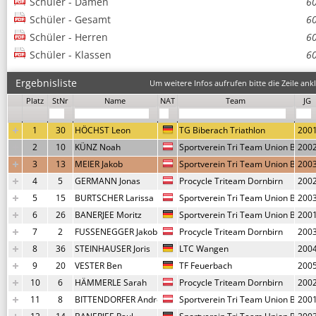
Schüler - Damen
6
Schüler - Gesamt
6
Schüler - Herren
6
Schüler - Klassen
6
Ergebnisliste
Um weitere Infos aufrufen bitte die Zeile ankl
Platz
StNr
Name
NAT
Team
JG
1
30
HÖCHST Leon
TG Biberach Triathlon
200
2
10
KÜNZ Noah
Sportverein Tri Team Union Blude
200
3
13
MEIER Jakob
Sportverein Tri Team Union Blude
200
4
5
GERMANN Jonas
Procycle Triteam Dornbirn
200
5
15
BURTSCHER Larissa
Sportverein Tri Team Union Blude
200
6
26
BANERJEE Moritz
Sportverein Tri Team Union Blude
200
7
2
FUSSENEGGER Jakob
Procycle Triteam Dornbirn
200
8
36
STEINHAUSER Joris
LTC Wangen
200
9
20
VESTER Ben
TF Feuerbach
200
10
6
HÄMMERLE Sarah
Procycle Triteam Dornbirn
200
11
8
BITTENDORFER Andreas
Sportverein Tri Team Union Blude
200