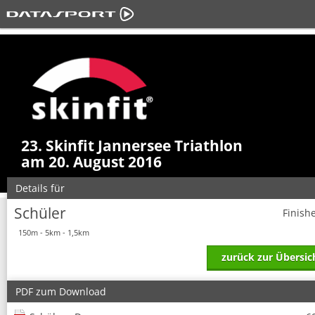
23. Skinfit Jannersee Triathlon
am 20. August 2016
Details für
Schüler
Finish
150m - 5km - 1,5km
zurück zur Übersic
PDF zum Download