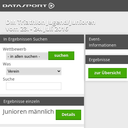
DM Triathlon Jugend/Junioren
vom 23. - 24. Juli 2016
In Ergebnissen Suchen
Event-
Informationen
Wettbewerb
Ergebnisse
Was
zur Übersicht
Suche
Ergebnisse einzeln
Junioren männlich
Details