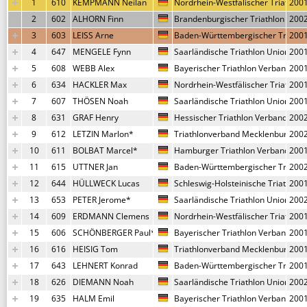
1
610
KEMPMANN Neilan
Nordrhein-Westfälischer Triathlon
200
2
602
ALHORN Finn
Brandenburgischer Triathlon Bund
200
3
603
LEISS Arne
Baden-Württembergischer Triathl
200
4
647
MENGELE Fynn
Saarländische Triathlon Union
200
5
608
WEBB Alex
Bayerischer Triathlon Verband
200
6
634
HACKLER Max
Nordrhein-Westfälischer Triathlon
200
7
607
THÖSEN Noah
Saarländische Triathlon Union
200
8
631
GRAF Henry
Hessischer Triathlon Verband
200
9
612
LETZIN Marlon*
Triathlonverband Mecklenburg-V
200
10
611
BOLBAT Marcel*
Hamburger Triathlon Verband
200
11
615
UTTNER Jan
Baden-Württembergischer Triathl
200
12
644
HÜLLWECK Lucas
Schleswig-Holsteinische Triathlon
200
13
653
PETER Jerome*
Saarländische Triathlon Union
200
14
609
ERDMANN Clemens
Nordrhein-Westfälischer Triathlon
200
15
606
SCHÖNBERGER Paul*
Bayerischer Triathlon Verband
200
16
616
HEISIG Tom
Triathlonverband Mecklenburg-V
200
17
643
LEHNERT Konrad
Baden-Württembergischer Triathl
200
18
626
DIEMANN Noah
Saarländische Triathlon Union
200
19
635
HALM Emil
Bayerischer Triathlon Verband
200