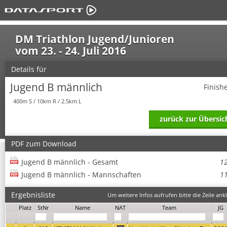
DM Triathlon Jugend/Junioren
vom 23. - 24. Juli 2016
Details für
Jugend B männlich
Finish
400m S / 10km R / 2.5km L
zurück zur Übersic
PDF zum Download
Jugend B männlich - Gesamt
1
Jugend B männlich - Mannschaften
1
Ergebnisliste
Um weitere Infos aufrufen bitte die Zeile ankl
Platz
StNr
Name
NAT
Team
JG