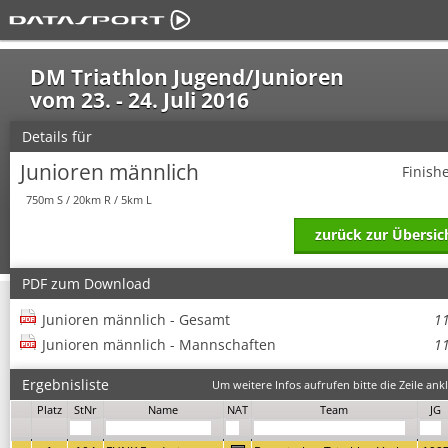
DM Triathlon Jugend/Junioren
vom 23. - 24. Juli 2016
Details für
Junioren männlich
Finish
750m S / 20km R / 5km L
zurück zur Übersic
PDF zum Download
Junioren männlich - Gesamt
1
Junioren männlich - Mannschaften
1
Ergebnisliste
Um weitere Infos aufrufen bitte die Zeile ankl
Platz
StNr
Name
NAT
Team
JG