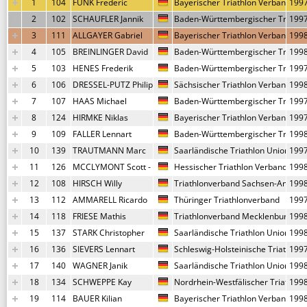
1
104
FUNK Frederic
Bayerischer Triathlon Verband
199
2
102
SCHAUFLER Jannik
Baden-Württembergischer Triathl
199
3
111
ALLGAYER Gabriel
Bayerischer Triathlon Verband
199
4
105
BREINLINGER David
Baden-Württembergischer Triathl
199
5
103
HENES Frederik
Baden-Württembergischer Triathl
199
6
106
DRESSEL-PUTZ Philipp
Sächsischer Triathlon Verband
199
7
107
HAAS Michael
Baden-Württembergischer Triathl
199
8
124
HIRMKE Niklas
Bayerischer Triathlon Verband
199
9
109
FALLER Lennart
Baden-Württembergischer Triathl
199
10
139
TRAUTMANN Marc
Saarländische Triathlon Union
199
11
126
MCCLYMONT Scott - Marc
Hessischer Triathlon Verband
199
12
108
HIRSCH Willy
Triathlonverband Sachsen-Anhalt
199
13
112
AMMARELL Ricardo
Thüringer Triathlonverband
199
14
118
FRIESE Mathis
Triathlonverband Mecklenburg-V
199
15
137
STARK Christopher
Saarländische Triathlon Union
199
16
136
SIEVERS Lennart
Schleswig-Holsteinische Triathlon
199
17
140
WAGNER Janik
Saarländische Triathlon Union
199
18
134
SCHWEPPE Kay
Nordrhein-Westfälischer Triathlon
199
19
114
BAUER Kilian
Bayerischer Triathlon Verband
199