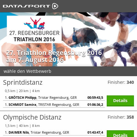
27. Triathlon Regensburg 2016
am 7. August 2016
wähle den Wettbewerb
Sprintdistanz
Finisher:
340
0,5 km | 20 km | 4 km
1.
GRÖTSCH Philipp
, Tristar Regensburg, GER
00:59:43,5
Details
1.
SCHMIDT Samira
, TRISTAR Regensburg, GER
01:06:36,2
Olympische Distanz
Finisher:
358
1,5 km | 40 km | 8 km
1.
DAIMER Nils
, Tristar Regensburg, GER
01:43:47,4
Details