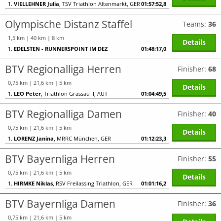
1.
VIELLEHNER Julia
, TSV Triathlon Altenmarkt, GER
01:57:52,8
Olympische Distanz Staffel
Teams:
36
1,5 km | 40 km | 8 km
Details
1.
EDELSTEN - RUNNERSPOINT IM DEZ
01:48:17,0
BTV Regionalliga Herren
Finisher:
68
0,75 km | 21,6 km | 5 km
Details
1.
LEO Peter
, Triathlon Grassau II, AUT
01:04:49,5
BTV Regionalliga Damen
Finisher:
40
0,75 km | 21,6 km | 5 km
Details
1.
LORENZ Janina
, MRRC München, GER
01:12:23,3
BTV Bayernliga Herren
Finisher:
55
0,75 km | 21,6 km | 5 km
Details
1.
HIRMKE Niklas
, RSV Freilassing Triathlon, GER
01:01:16,2
BTV Bayernliga Damen
Finisher:
36
0,75 km | 21,6 km | 5 km