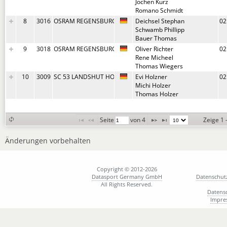
 Jochen Kurz
 Romano Schmidt
8
3016
OSRAM REGENSBURG 1
 Deichsel Stephan
02
 Schwamb Phillipp
 Bauer Thomas
9
3018
OSRAM REGENSBURG 2
 Oliver Richter
02
 Rene Micheel
 Thomas Wiegers
10
3009
SC 53 LANDSHUT HOHOHO
 Evi Holzner
02
 Michi Holzer
 Thomas Holzer
Seite 
 von 
4
Zeige 1 
Änderungen vorbehalten
Copyright © 2012-2026
Datasport Germany GmbH
Datenschut
All Rights Reserved.
Datens
Impre