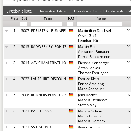
Ergebnisliste
Um weitere Infos und Urkunden aufrufen bitte die Zeile ankl
Platz
StNr
Team
NAT
Name
1
3007
EDELSTEN - RUNNERSPOINT IM DEZ
 Maximilian Deichsel
01
 Oliver Gref
 Leonhard Gref
2
3013
RADWERK BY IRON TRIZONE - TEAM-TWENTY2SIX
 Martin Feldl
01
 Alexander Bonauer
 Daniel Rennertseder
3
3014
ASV CHAM TRIATHLON
 Richard Kienberger
01
 Anton Lankes
 Thomas Fahringer
4
3022
LAUFSHIRT-DISCOUNTER TEAM 2 LSD- YELLOWSUBMARINE
 Fabrice Klein
01
 Enrico Amelang
 Mane Seebauer
5
3008
RUNNERS POINT DONAUEINKAUFSZENTRUM
 Jens Hecker
02
 Markus Dennecke
 Stefan May
6
3021
PARETO-SV SR
 Markus Schuirer
02
 Mario Tauscher
 Markus Biersack
7
3031
SV DACHAU
 Xaver Grimm
02