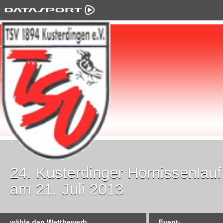
24. Kusterdinger Hornissenlauf
am 21. Juli 2013
wähle den Wettbewerb
Event-