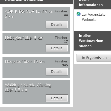
Informationen
AOK KIDS CUP-Lauf über
Finisher:
zur Veranstalter
44
2 km
Webseite...
Details
In allen
Hobbylauf über 5 km
Finisher:
Wettbewerben
17
suchen
Details
in Ergebnissen s
Hauptlauf über 10 km
Finisher:
345
Details
Walking / Nordic Walking
über 5,5 km
Details