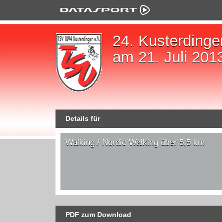
24. Kusterdinge
am 21. Juli 201
Details für
Walking / Nordic Walking über 5,5 km
PDF zum Download