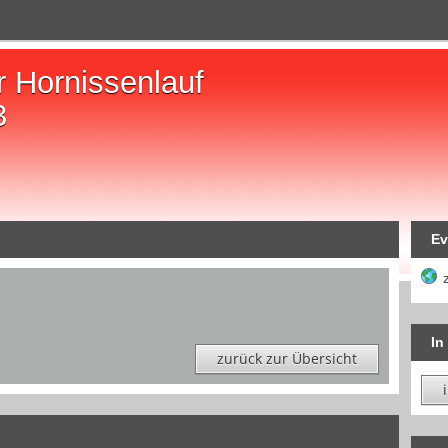
r Hornissenlauf
3
Ev
In
zurück zur Übersicht