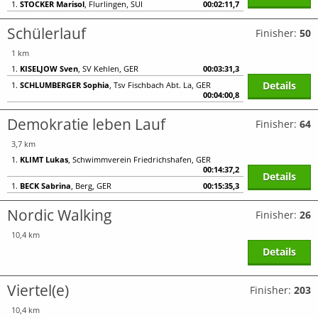
1.
STOCKER Marisol
, Flurlingen, SUI
00:02:11,7
Schülerlauf
Finisher:
50
1 km
1.
KISELJOW Sven
, SV Kehlen, GER
00:03:31,3
Details
1.
SCHLUMBERGER Sophia
, Tsv Fischbach Abt. La, GER
00:04:00,8
Demokratie leben Lauf
Finisher:
64
3,7 km
1.
KLIMT Lukas
, Schwimmverein Friedrichshafen, GER
00:14:37,2
Details
1.
BECK Sabrina
, Berg, GER
00:15:35,3
Nordic Walking
Finisher:
26
10,4 km
Details
Viertel(e)
Finisher:
203
10,4 km