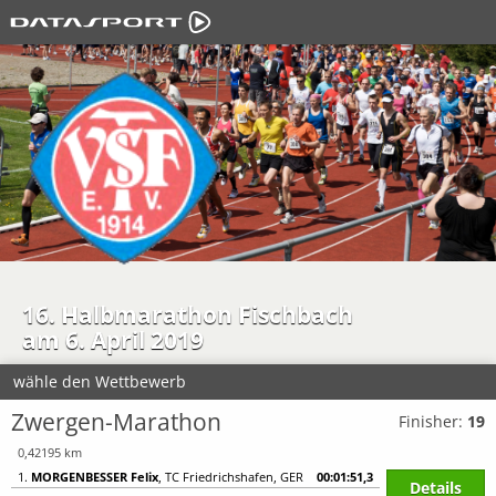
16. Halbmarathon Fischbach
am 6. April 2019
wähle den Wettbewerb
Zwergen-Marathon
Finisher:
19
0,42195 km
1.
MORGENBESSER Felix
, TC Friedrichshafen, GER
00:01:51,3
Details