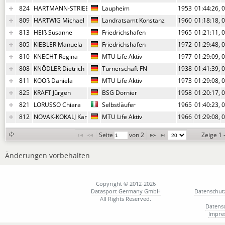
824
HARTMANN-STRIEBEL Antonie
Laupheim
1953
01:44:26,0
0
809
HARTWIG Michael
Landratsamt Konstanz
1960
01:18:18,4
0
813
HEIß Susanne
Friedrichshafen
1965
01:21:11,2
0
805
KIEBLER Manuela
Friedrichshafen
1972
01:29:48,9
0
810
KNECHT Regina
MTU Life Aktiv
1977
01:29:09,7
0
808
KNÖDLER Dietrich
Turnerschaft FN
1938
01:41:39,9
0
811
KOOß Daniela
MTU Life Aktiv
1973
01:29:08,7
0
825
KRAFT Jürgen
BSG Dornier
1958
01:20:17,4
0
821
LORUSSO Chiara
Selbstläufer
1965
01:40:23,0
0
812
NOVAK-KOKALJ Karmen
MTU Life Aktiv
1966
01:29:08,9
0
Seite 
 von 
2
Zeige 1 
Änderungen vorbehalten
Copyright © 2012-2026
Datasport Germany GmbH
Datenschut
All Rights Reserved.
Datens
Impre