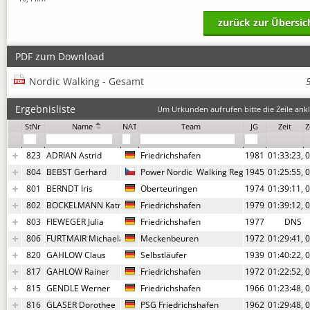
zurück zur Übersic
PDF zum Download
Nordic Walking - Gesamt
Ergebnisliste
Um Urkunden aufrufen bitte die Zeile ankl
StNr
Name
NAT
Team
JG
Zeit
Z
823
ADRIAN Astrid
Friedrichshafen
1981
01:33:23,3
0
804
BEBST Gerhard
Power Nordic  Walking Regensburg
1945
01:25:55,1
0
801
BERNDT Iris
Oberteuringen
1974
01:39:11,2
0
802
BOCKELMANN Katrin
Friedrichshafen
1979
01:39:12,1
0
803
FIEWEGER Julia
Friedrichshafen
1977
DNS
806
FURTMAIR Michaela
Meckenbeuren
1972
01:29:41,4
0
820
GAHLOW Claus
Selbstläufer
1939
01:40:22,9
0
817
GAHLOW Rainer
Friedrichshafen
1972
01:22:52,8
0
815
GENDLE Werner
Friedrichshafen
1966
01:23:48,7
0
816
GLASER Dorothee
PSG Friedrichshafen
1962
01:29:48,6
0