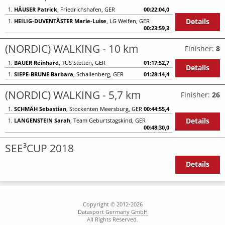
1.
HÄUSER Patrick
, Friedrichshafen, GER
00:22:04,0
Details
1.
HEILIG-DUVENTÄSTER Marie-Luise
, LG Welfen, GER
00:23:59,3
(NORDIC) WALKING - 10 km
Finisher:
8
1.
BAUER Reinhard
, TUS Stetten, GER
01:17:52,7
Details
1.
SIEPE-BRUNE Barbara
, Schallenberg, GER
01:28:14,4
(NORDIC) WALKING - 5,7 km
Finisher:
26
1.
SCHMÄH Sebastian
, Stockenten Meersburg, GER
00:44:55,4
Details
1.
LANGENSTEIN Sarah
, Team Geburtstagskind, GER
00:48:30,0
SEE³CUP 2018
Details
Copyright © 2012-2026
Datasport Germany GmbH
All Rights Reserved.