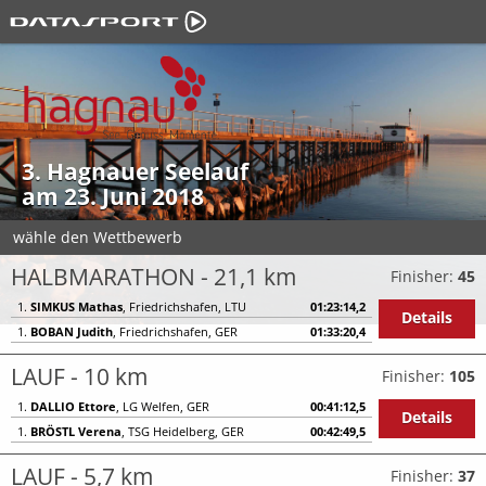
3. Hagnauer Seelauf
am 23. Juni 2018
wähle den Wettbewerb
HALBMARATHON - 21,1 km
Finisher:
45
1.
SIMKUS Mathas
, Friedrichshafen, LTU
01:23:14,2
Details
1.
BOBAN Judith
, Friedrichshafen, GER
01:33:20,4
LAUF - 10 km
Finisher:
105
1.
DALLIO Ettore
, LG Welfen, GER
00:41:12,5
Details
1.
BRÖSTL Verena
, TSG Heidelberg, GER
00:42:49,5
LAUF - 5,7 km
Finisher:
37