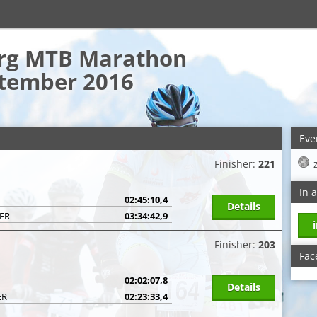
erg MTB Marathon
ptember 2016
Eve
Finisher:
221
In 
02:45:10,4
Details
GER
03:34:42,9
Finisher:
203
Fac
02:02:07,8
Details
ER
02:23:33,4