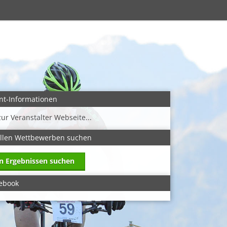
nt-Informationen
zur Veranstalter Webseite...
allen Wettbewerben suchen
in Ergebnissen suchen
ebook