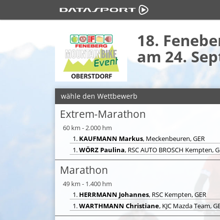
18. Feneb
am 24. Se
wähle den Wettbewerb
Extrem-Marathon
60 km - 2.000 hm
1.
KAUFMANN Markus
, Meckenbeuren, GER
1.
WÖRZ Paulina
, RSC AUTO BROSCH Kempten, 
Marathon
49 km - 1.400 hm
1.
HERRMANN Johannes
, RSC Kempten, GER
1.
WARTHMANN Christiane
, KJC Mazda Team, G