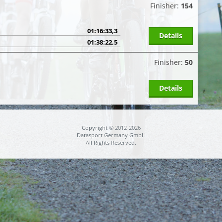
Finisher:
154
01:16:33,3
Details
01:38:22,5
Finisher:
50
Details
Copyright © 2012-2026
Datasport Germany GmbH
All Rights Reserved.