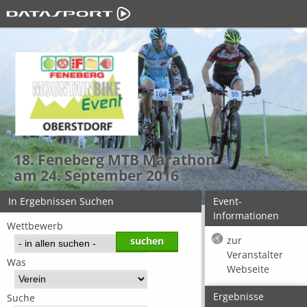
18. Feneberg MTB Marathon
am 24. September 2016
In Ergebnissen Suchen
Event-
Informationen
Wettbewerb
zur
Veranstalter
Was
Webseite
Ergebnisse
Suche