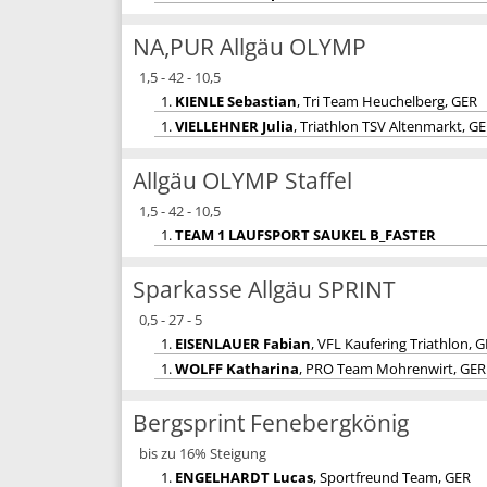
NA,PUR Allgäu OLYMP
1,5 - 42 - 10,5
1.
KIENLE Sebastian
, Tri Team Heuchelberg, GER
1.
VIELLEHNER Julia
, Triathlon TSV Altenmarkt, G
Allgäu OLYMP Staffel
1,5 - 42 - 10,5
1.
TEAM 1 LAUFSPORT SAUKEL B_FASTER
Sparkasse Allgäu SPRINT
0,5 - 27 - 5
1.
EISENLAUER Fabian
, VFL Kaufering Triathlon, 
1.
WOLFF Katharina
, PRO Team Mohrenwirt, GER
Bergsprint Fenebergkönig
bis zu 16% Steigung
1.
ENGELHARDT Lucas
, Sportfreund Team, GER