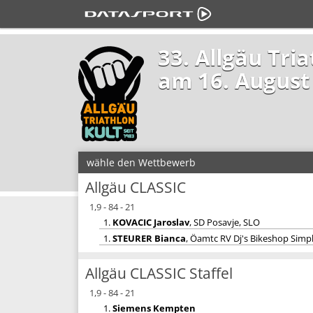
33. Allgäu Tri
am 16. August
wähle den Wettbewerb
Allgäu CLASSIC
1,9 - 84 - 21
1.
KOVACIC Jaroslav
, SD Posavje, SLO
1.
STEURER Bianca
, Öamtc RV Dj's Bikeshop Simp
Allgäu CLASSIC Staffel
1,9 - 84 - 21
1.
Siemens Kempten