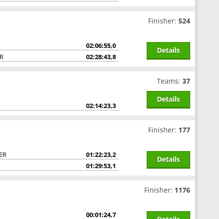
Finisher:
524
02:06:55,0
Details
ER
02:28:43,8
Teams:
37
Details
02:14:23,3
Finisher:
177
GER
01:22:23,2
Details
01:29:53,1
Finisher:
1176
00:01:24,7