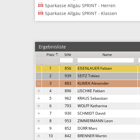
Sparkasse Allgäu SPRINT - Herren
Sparkasse Allgäu SPRINT - Klassen
Ergebnisliste
Platz
StNr
Name
1
856
EISENLAUER Fabian
2
939
SEITZ Tobias
3
883
KLIMEK Alexander
4
896
LISCHKE Fabian
5
962
KRAUS Sebastian
6
793
WOLFF Katharina
7
930
SCHMIDT David
8
953
ZIMMERMANN Leon
9
852
DÜRR Marc
10
842
BRENNER Martin