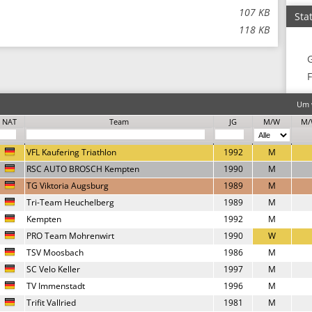
107 KB
Stat
118 KB
F
Um w
NAT
Team
JG
M/W
M/
VFL Kaufering Triathlon
1992
M
RSC AUTO BROSCH Kempten
1990
M
TG Viktoria Augsburg
1989
M
Tri-Team Heuchelberg
1989
M
Kempten
1992
M
PRO Team Mohrenwirt
1990
W
TSV Moosbach
1986
M
SC Velo Keller
1997
M
TV Immenstadt
1996
M
Trifit Vallried
1981
M