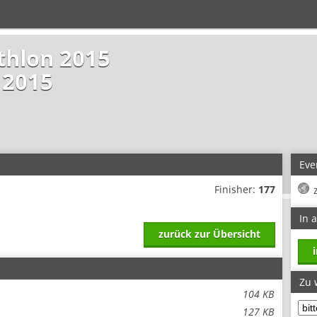
athlon 2015
 2015
Eve
Finisher:
177
In 
zurück zur Übersicht
Zu 
104 KB
127 KB