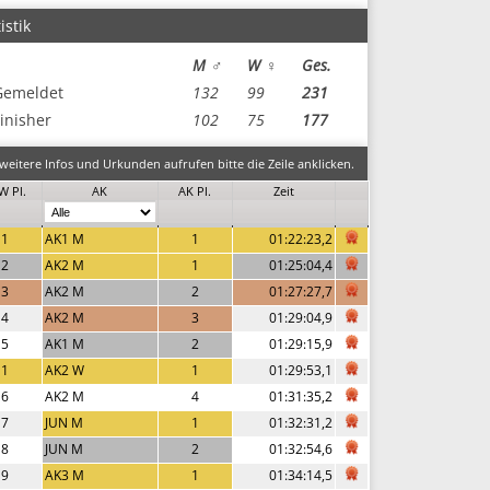
istik
M ♂
W ♀
Ges.
Gemeldet
132
99
231
inisher
102
75
177
eitere Infos und Urkunden aufrufen bitte die Zeile anklicken.
W Pl.
AK
AK Pl.
Zeit
1
AK1 M
1
01:22:23,2
2
AK2 M
1
01:25:04,4
3
AK2 M
2
01:27:27,7
4
AK2 M
3
01:29:04,9
5
AK1 M
2
01:29:15,9
1
AK2 W
1
01:29:53,1
6
AK2 M
4
01:31:35,2
7
JUN M
1
01:32:31,2
8
JUN M
2
01:32:54,6
9
AK3 M
1
01:34:14,5