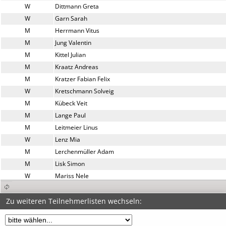
W
Dittmann Greta
W
Garn Sarah
M
Herrmann Vitus
M
Jung Valentin
M
Kittel Julian
M
Kraatz Andreas
M
Kratzer Fabian Felix
W
Kretschmann Solveig
M
Kübeck Veit
M
Lange Paul
M
Leitmeier Linus
W
Lenz Mia
M
Lerchenmüller Adam
M
Lisk Simon
W
Mariss Nele
M
Matolin Evo
M
Mückl Mats
Zu weiteren Teilnehmerlisten wechseln:
W
Niedermeier Katharina
W
Panajotow Noelia