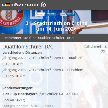
31. Stadttriathlon Erding
am 14. Juni 2026
Teilnehmerliste für "Duathlon Schüler D/C "
Duathlon Schüler D/C
Teilnehmerlimit:
72
verschiedene Distanzen
Jahrgang 2020 - 2019 Schüler*innen D - Duathlon:
0,1|1|0,3km
Jahrgang 2018 - 2017 Schüler*innen C - Duathlon:
0,1|2,5|0,3km
Sonderwertungen:
Kids Cup Oberbayern
(für Schüler A-D, AK 14-15
und AK 16-17)
17,00 €
Startgebühr
bis 31.05.2026