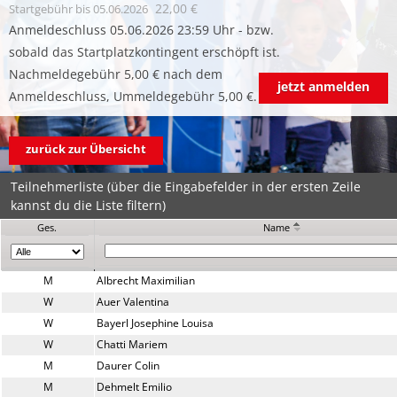
22,00 €
Startgebühr
bis 05.06.2026
Anmeldeschluss 05.06.2026 23:59 Uhr - bzw.
sobald das Startplatzkontingent erschöpft ist.
Nachmeldegebühr 5,00 € nach dem
jetzt anmelden
Anmeldeschluss, Ummeldegebühr 5,00 €.
zurück zur Übersicht
Teilnehmerliste (über die Eingabefelder in der ersten Zeile
kannst du die Liste filtern)
Ges.
Name
M
Albrecht Maximilian
W
Auer Valentina
W
Bayerl Josephine Louisa
W
Chatti Mariem
M
Daurer Colin
M
Dehmelt Emilio