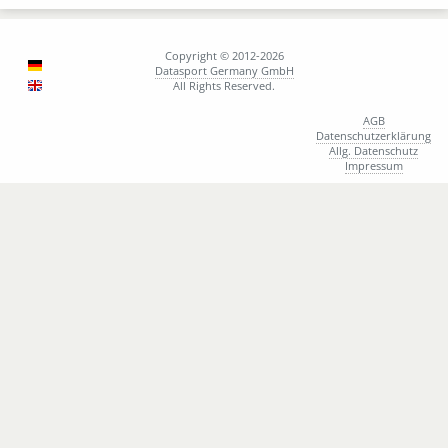
W
Prigge Aleida
W
Ramos Cisneros Samantha Anjaly
Copyright © 2012-2026
W
Ramseger Madita
Datasport Germany GmbH
All Rights Reserved.
M
Rohrhofer Jakob
M
Scalise Daine Leonardo
AGB
Datenschutzerklärung
W
Scholz Luise
Allg. Datenschutz
M
Schwab Quirin
Impressum
M
Strümpfel Anton
W
Teuchner Jelena
M
Tyrka Anton
M
Tyrka Maximilian
M
Vance Wyatt
W
Von Skwarczinsky Aurelia
W
Wandl Hannah
W
Weiss Lea