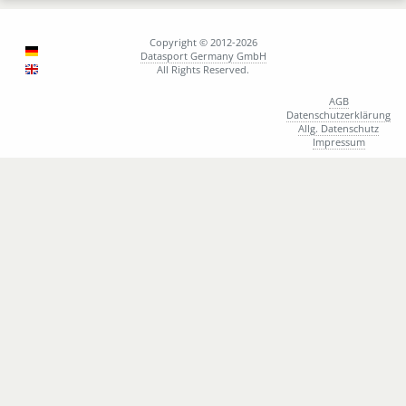
M
Sander Oskar
M
Schellbach Simon
Copyright © 2012-2026
M
Schräpler Julian
Datasport Germany GmbH
All Rights Reserved.
M
Schulz Daniel
M
Schwaiger Julian
AGB
Datenschutzerklärung
M
Schweinberger Max
Allg. Datenschutz
M
Taube Sebastian
Impressum
M
Thaler Florian
M
Van Der Linden Pascal
W
Ways Caro
W
Weber Luisa
M
Wiesbeck Jakob
M
Wöhrl Tobias
W
Wurzer Katharina
W
Zidek Maja