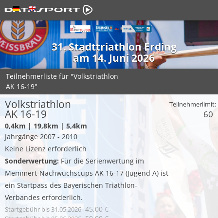
31. Stadttriathlon Erding
am 14. Juni 2026
Teilnehmerliste für "Volkstriathlon
AK 16-19"
Volkstriathlon
Teilnehmerlimit:
AK 16-19
60
0,4km | 19,8km | 5,4km
Jahrgänge 2007 - 2010
Keine Lizenz erforderlich
Sonderwertung:
Für die Serienwertung im
Memmert-Nachwuchscups AK 16-17 (Jugend A) ist
ein Startpass des Bayerischen Triathlon-
Verbandes erforderlich.
45,00 €
Startgebühr
bis 31.05.2026