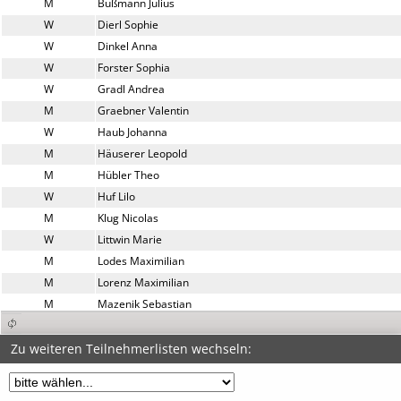
M
Bußmann Julius
W
Dierl Sophie
W
Dinkel Anna
W
Forster Sophia
W
Gradl Andrea
M
Graebner Valentin
W
Haub Johanna
M
Häuserer Leopold
M
Hübler Theo
W
Huf Lilo
M
Klug Nicolas
W
Littwin Marie
M
Lodes Maximilian
M
Lorenz Maximilian
M
Mazenik Sebastian
W
Meier-Schnabel Viktoria
M
Ott Silas
Zu weiteren Teilnehmerlisten wechseln:
M
Pertschi Jonas
M
Reckeweg Peer Lennart