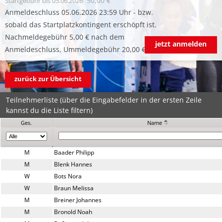
50,00 €
Startgebühr
bis 05.06.2026
Anmeldeschluss 05.06.2026 23:59 Uhr - bzw.
sobald das Startplatzkontingent erschöpft ist.
Nachmeldegebühr 5,00 € nach dem
jetzt anmelden
Anmeldeschluss, Ummeldegebühr 20,00 €.
zurück zur Übersicht
Teilnehmerliste (über die Eingabefelder in der ersten Zeile
kannst du die Liste filtern)
Ges.
Name
M
Baader Philipp
M
Blenk Hannes
W
Bots Nora
W
Braun Melissa
M
Breiner Johannes
M
Bronold Noah