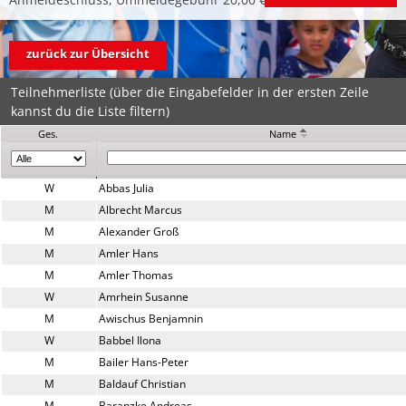
zurück zur Übersicht
Teilnehmerliste (über die Eingabefelder in der ersten Zeile
kannst du die Liste filtern)
Ges.
Name
W
Abbas Julia
M
Albrecht Marcus
M
Alexander Groß
M
Amler Hans
M
Amler Thomas
W
Amrhein Susanne
M
Awischus Benjamnin
W
Babbel Ilona
M
Bailer Hans-Peter
M
Baldauf Christian
M
Baranzke Andreas