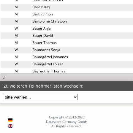
M
Bareiß Kay
M
Barth Simon
M
Bartolome Christoph
W
Bauer Anja
M
Bauer David
M
Bauer Thomas
W
Baumanns Sonja
M
Baumgärtel Johannes
W
Baumgärtel Louisa
M
Bayreuther Thomas
W
Beck Sandra
M
Bello Mathieu
Zu weiteren Teilnehmerlisten wechseln:
M
Berger Lukas
M
Bergerhoff Pascal
M
Bertram-Ruppe Stephan
M
Bitsch Sebastian
Copyright © 2012-2026
M
Block Jochen
Datasport Germany GmbH
All Rights Reserved.
M
Blümhuber Jürgen