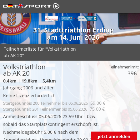
31. Stadttriathlon Erding
am 14. Juni 2026
Teilnehmerliste für "Volkstriathlon
ab AK 20"
Volkstriathlon
Teilnehmerlimit:
ab AK 20
396
0,4km | 19,8km | 5,4km
Jahrgang 2006 und älter
Keine Lizenz erforderlich
59,00 €
Startgebühr
bis 200 Teilnehmer bis 05.06.2026
75,00 €
Startgebühr
ab 201 Teilnehmer bis 05.06.2026
Anmeldeschluss 05.06.2026 23:59 Uhr - bzw.
sobald das Startplatzkontingent erschöpft ist.
Nachmeldegebühr 5,00 € nach dem
jetzt anmelden
Anmeldeschluss, Ummeldegebühr 20,00 €.