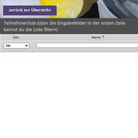
zurück zur Übersicht
Teilnehmerliste (über die Eingabefelder in der ersten Zeile
kannst du die Liste filtern)
Ges.
Name