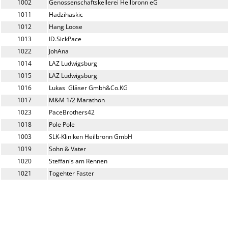
1002
Genossenschaftskellerei Heilbronn eG
1011
Hadzihaskic 
1012
Hang Loose
1013
ID.SickPace
1022
JohAna 
1014
LAZ Ludwigsburg
1015
LAZ Ludwigsburg
1016
Lukas  Gläser Gmbh&Co.KG
1017
M&M 1/2 Marathon
1023
PaceBrothers42
1018
Pole Pole
1003
SLK-Kliniken Heilbronn GmbH
1019
Sohn & Vater
1020
Steffanis am Rennen
1021
Togehter Faster