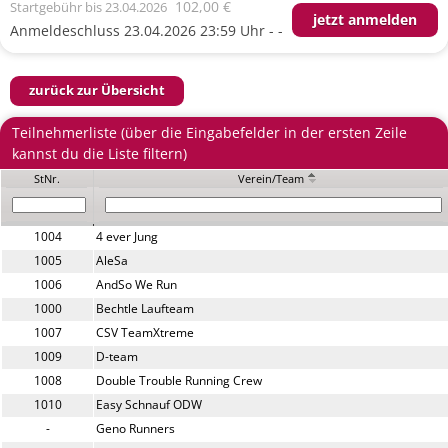
102,00 €
Startgebühr
bis 23.04.2026
jetzt anmelden
Anmeldeschluss 23.04.2026 23:59 Uhr - -
zurück zur Übersicht
Teilnehmerliste (über die Eingabefelder in der ersten Zeile
kannst du die Liste filtern)
StNr.
Verein/Team
1004
4 ever Jung
1005
AleSa
1006
AndSo We Run
1000
Bechtle Laufteam
1007
CSV TeamXtreme
1009
D-team
1008
Double Trouble Running Crew
1010
Easy Schnauf ODW
-
Geno Runners