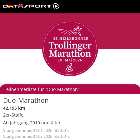
Teilnehmerliste für "Duo-Marathon"
Duo-Marathon
42,195 km
2er-Staffel
Ab Jahrgang 2010 und älter
82,00 €
Startgebühr
bis 31.01.2026
92,00 €
Startgebühr
bis 31.03.2026