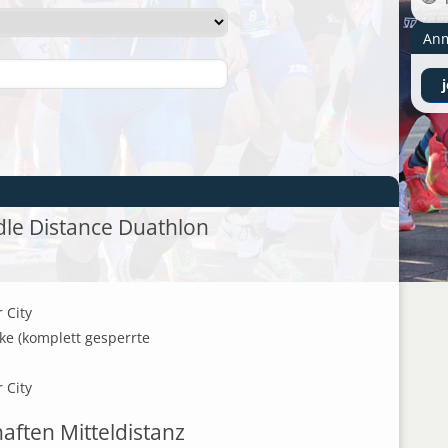
An
le Distance Duathlon
 City
ke (komplett gesperrte
 City
ften Mitteldistanz