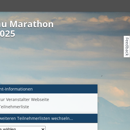
bau Marathon
2025
Feedback
nt-Informationen
zur Veranstalter Webseite
Teilnehmerliste
weiteren Teilnehmerlisten wechseln...