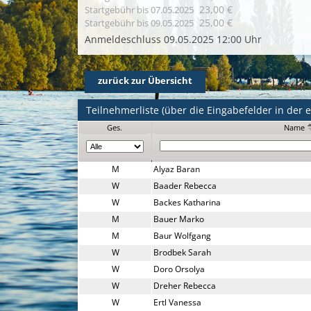
23,00 €
Startgebühr
bis 07.05.2025
25,00 €
Startgebühr
bis 09.05.2025
Anmeldeschluss 09.05.2025 12:00 Uhr
zurück zur Übersicht
Teilnehmerliste (über die Eingabefelder in der er
Ges.
Name
M
Alyaz Baran
W
Baader Rebecca
W
Backes Katharina
M
Bauer Marko
M
Baur Wolfgang
W
Brodbek Sarah
W
Doro Orsolya
W
Dreher Rebecca
W
Ertl Vanessa