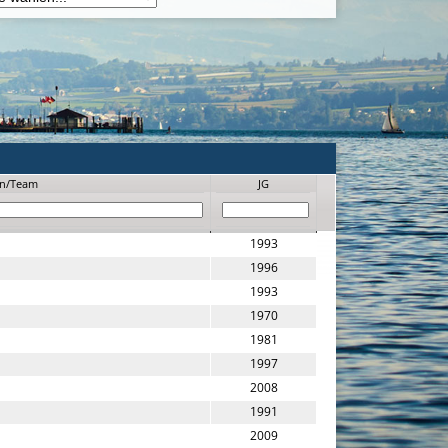
in/Team
JG
1993
1996
1993
1970
1981
1997
2008
1991
2009