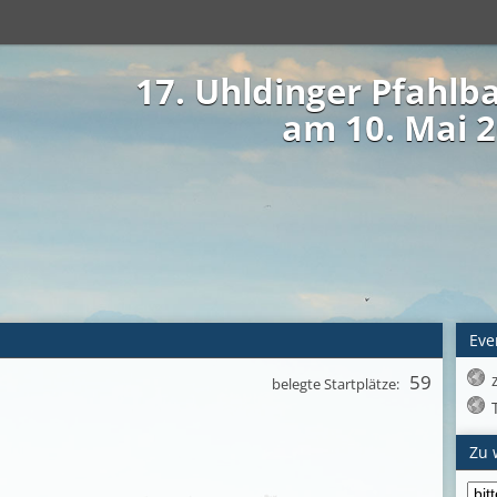
17. Uhldinger Pfahl
am 10. Mai 
Eve
59
belegte Startplätze:
Zu 