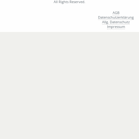
All Rights Reserved.
M
Bittner Philipp
W
Blackwell-Arpaci Emma
AGB
Datenschutzerklärung
W
Blumenstein Beatrice
Allg. Datenschutz
W
Böhne Lena
Impressum
M
Bold Joachim
M
Bortoluzzi Sascha
M
Braun David
M
Braun Fabian
W
Braun Liciane
M
Breyer Bernhard
M
Breyer Martin
M
Büchel Ben