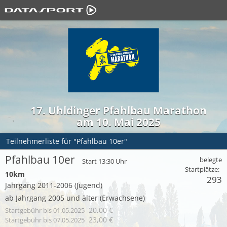
17. Uhldinger Pfahlbau Marathon
am 10. Mai 2025
Teilnehmerliste für "Pfahlbau 10er"
Pfahlbau 10er
belegte
Start 13:30 Uhr
Startplätze:
10km
293
Jahrgang 2011-2006 (Jugend)
ab Jahrgang 2005 und älter (Erwachsene)
20,00 €
Startgebühr
bis 01.05.2025
23,00 €
Startgebühr
bis 07.05.2025