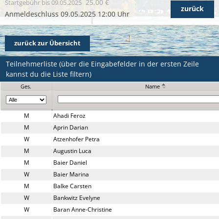
25,00 €
Startgebühr
bis 09.05.2025
zurück
Anmeldeschluss 09.05.2025 12:00 Uhr
zurück zur Übersicht
Teilnehmerliste (über die Eingabefelder in der ersten Zeile
kannst du die Liste filtern)
Ges.
Name
M
Ahadi Feroz
M
Aprin Darian
W
Atzenhofer Petra
M
Augustin Luca
M
Baier Daniel
W
Baier Marina
M
Balke Carsten
W
Bankwitz Evelyne
W
Baran Anne-Christine