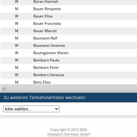
W
Baran Hannah
M
Bauer Benjamin
W
Bauer Elisa
W
Bauer Franziska
M
Bauer Marcel
M
Baumann Ralf
W
Baumann Vivienne
W
Baumgärtner Maren
W
Beinborn Paula
M
Beinborn Peter
W
Beinborn Vanessa
M
Benz Elias
W
Bergsma Geertje
M
Bernhardt Matthias
Zu weiteren Teilnehmerlisten wechseln:
M
Beutekamp Jeremy
W
Bihr Larissa
W
Bischoff Onica
W
Biskup Charlotte
Copyright © 2012-2026
M
Bittner Niklas
Datasport Germany GmbH