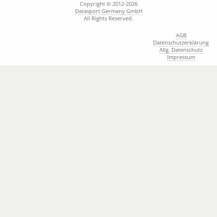
Copyright © 2012-2026
1295
M
Arnold Johannes
Datasport Germany GmbH
All Rights Reserved.
1418
M
Artner Peter
1186
W
Arvanitis Vassiliki
AGB
Datenschutzerklärung
2774
W
Arzberger Sophie
Allg. Datenschutz
1210
M
Asam Bernhard
Impressum
1864
M
Ashburn Robert
1109
M
Atzberger Alexander
2764
M
Aures Reiner
2769
W
Aures Verena
1358
M
Ausäderer Patrick
1962
W
Auspurg Flora
2393
M
Bach A.
1857
W
Bacherl Lucia