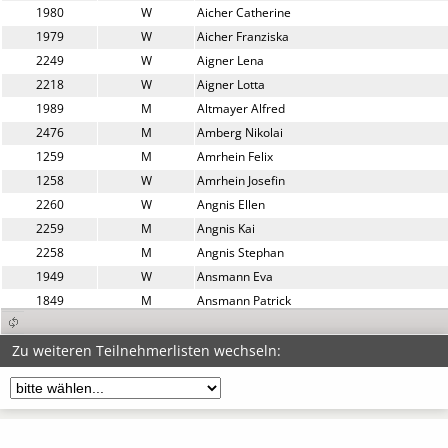
1980
W
Aicher Catherine
1979
W
Aicher Franziska
2249
W
Aigner Lena
2218
W
Aigner Lotta
1989
M
Altmayer Alfred
2476
M
Amberg Nikolai
1259
M
Amrhein Felix
1258
W
Amrhein Josefin
2260
W
Angnis Ellen
2259
M
Angnis Kai
2258
M
Angnis Stephan
1949
W
Ansmann Eva
1849
M
Ansmann Patrick
1811
M
Anwander Helmut
1211
W
Apfelbacher Claudia
Zu weiteren Teilnehmerlisten wechseln:
1354
M
Arab Mohamad
2579
M
Aragon Bartsch Claudio
1691
M
Arbona De Gracia Luis
2378
M
Aringer Michael