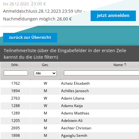
23,00 €
bis 28.12.2023
Anmeldeschluss 28.12.2023 23:59 Uhr -
jetzt anmelden
Nachmeldungen möglich 28,00 €
zurück zur Übersicht
Teilnehmerliste (über die Eingabefelder in der ersten Zeile
kannst du die Liste filtern)
StNr.
Ges.
Name
1762
W
Achatz Elisabeth
1894
M
Achilles Janosch
2763
W
Adami Liliana
1288
W
Adams Katja
1289
M
Adams Matthias
1205
M
Adelstein Ali
2695
M
Aechter Christian
1898
M
Agaoglu Semih