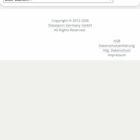
4352
Double trouble 
4358
Double-C-J Run
Copyright © 2012-2026
4389
ELEX
Datasport Germany GmbH
4376
Em&Em
All Rights Reserved.
4384
Familie Fleck und co
AGB
4457
Familientiming
Datenschutzerklärung
Allg. Datenschutz
4388
Family First - gemeinsam ist unser Ziel 
Impressum