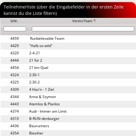
Teilnehmerliste (über die Eingabefelder in der ersten Zeile
kannst du die Liste filtern)
StNr.
Verein/Team
4459
 Runbelievable Team 
4429
"Halb so wild"
4320
2-4-21
4444
21 für 2
4454
21 km Qual
4324
2:30-1
4325
2:30-2
4309
4 Hax'n - 1 Ziel
4344
Anna & Szymon
4443
Atemlos & Planlos 
4374
Audi - Immer am Limit
4310
B-RUN-denburger
4436
Baurunners
4354
Biesther