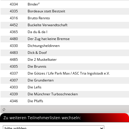
4334
Binder²
4335
Bordeaux statt Bestzeit
4316
Brutto Rennto
4452
Buckelte Verwandtschaft 
4365
Da du & da I
4480
Der Zug hat keine Bremse
4330
Dichtungsheldinnen
4483
Dick & Doof
4485
Die 2 Muskelkater
4305
Die Brunnis
4337
Die Götzes / Life Park Max / ASC Tria Ingolstadt e.V.
4307
Die Grundierten
4303
Die Lefis
4339
Die Münchner Turboschnecken
4346
Die Pfaffs
4326
Die schnellen Hasen
4327
Die Schwonkels
Zu weiteren Teilnehmerlisten wechseln:
4465
Die Teilnehmer
4466
Die Teilnehmer