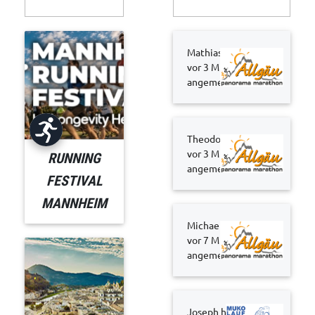
Mathias hat sich
vor 3 Minuten
angemeldet
Theodor hat sich
vor 3 Minuten
RUNNING
angemeldet
FESTIVAL
MANNHEIM
Michael hat sich
vor 7 Minuten
angemeldet
Joseph hat sich