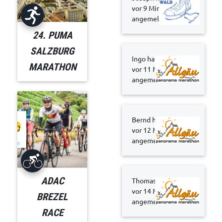
vor 9 Minuten
angemeldet
24. PUMA
SALZBURG
Ingo hat sich
MARATHON
vor 11 Minuten
angemeldet
Bernd hat sich
vor 12 Minuten
angemeldet
ADAC
Thomas hat sich
vor 14 Minuten
BREZEL
angemeldet
RACE