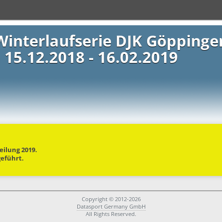
Winterlaufserie DJK Göppinge
15.12.2018 - 16.02.2019
eilung 2019.
geführt.
Copyright © 2012-2026
Datasport Germany GmbH
All Rights Reserved.