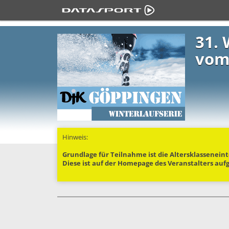
31. 
vom 
Hinweis:
Grundlage für Teilnahme ist die Altersklasseneint
Diese ist auf der Homepage des Veranstalters auf