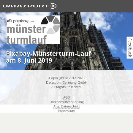
Feedback
Pixabay-Münsterturm-Lauf
am 8. Juni 2019
Copyright © 2012-2026
Datasport Germany GmbH
All Rights Reserved.
AGB
Datenschutzerklärung
Allg. Datenschutz
Impressum