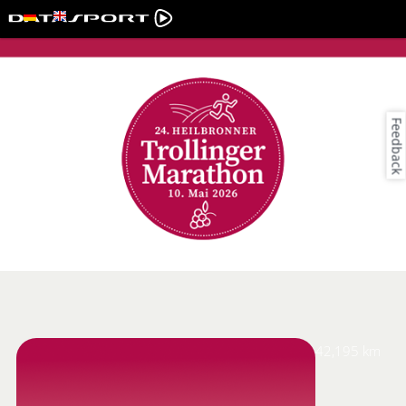
Feedback
42,195 km