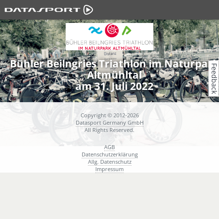
Bühler Beilngries Triathlon im Naturpark
Feedback
Altmühltal
am 31. Juli 2022
Copyright © 2012-2026
Datasport Germany GmbH
All Rights Reserved.
AGB
Datenschutzerklärung
Allg. Datenschutz
Impressum