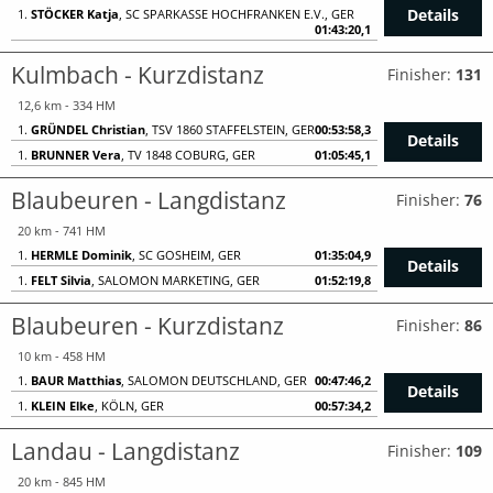
Details
1.
STÖCKER Katja
, SC SPARKASSE HOCHFRANKEN E.V., GER
01:43:20,1
Kulmbach - Kurzdistanz
Finisher:
131
12,6 km - 334 HM
1.
GRÜNDEL Christian
, TSV 1860 STAFFELSTEIN, GER
00:53:58,3
Details
1.
BRUNNER Vera
, TV 1848 COBURG, GER
01:05:45,1
Blaubeuren - Langdistanz
Finisher:
76
20 km - 741 HM
1.
HERMLE Dominik
, SC GOSHEIM, GER
01:35:04,9
Details
1.
FELT Silvia
, SALOMON MARKETING, GER
01:52:19,8
Blaubeuren - Kurzdistanz
Finisher:
86
10 km - 458 HM
1.
BAUR Matthias
, SALOMON DEUTSCHLAND, GER
00:47:46,2
Details
1.
KLEIN Elke
, KÖLN, GER
00:57:34,2
Landau - Langdistanz
Finisher:
109
20 km - 845 HM