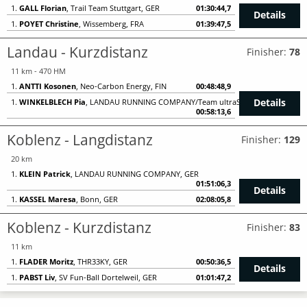
1.
GALL Florian
, Trail Team Stuttgart, GER
01:30:44,7
Details
1.
POYET Christine
, Wissemberg, FRA
01:39:47,5
Landau - Kurzdistanz
Finisher:
78
11 km - 470 HM
1.
ANTTI Kosonen
, Neo-Carbon Energy, FIN
00:48:48,9
Details
1.
WINKELBLECH Pia
, LANDAU RUNNING COMPANY/Team ultraSPORTS, GER
00:58:13,6
Koblenz - Langdistanz
Finisher:
129
20 km
1.
KLEIN Patrick
, LANDAU RUNNING COMPANY, GER
01:51:06,3
Details
1.
KASSEL Maresa
, Bonn, GER
02:08:05,8
Koblenz - Kurzdistanz
Finisher:
83
11 km
1.
FLADER Moritz
, THR33KY, GER
00:50:36,5
Details
1.
PABST Liv
, SV Fun-Ball Dortelweil, GER
01:01:47,2