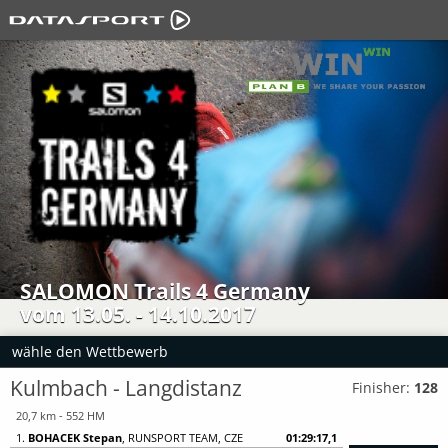
SALOMON Trails 4 Germany
vom 13.05. - 14.10.2017
wähle den Wettbewerb
Kulmbach - Langdistanz
Finisher:
128
20,7 km - 552 HM
1.
BOHACEK Stepan
, RUNSPORT TEAM, CZE
01:29:17,1