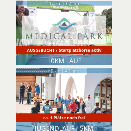
10 km | 62 hm
AUSGEBUCHT / Startplatzbörse aktiv
10KM LAUF
5 km | 46 hm
ca. 1 Plätze noch frei
JUGENDLAUF - 5KM