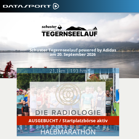
Schuster Tegernseelauf powered by Adidas
am 20. September 2026
21,1km | 193 hm
AUSGEBUCHT / Startplatzbörse aktiv
HALBMARATHON