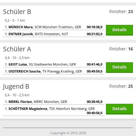
Schüler B
Finisher:
23
0,2 - 5 - 1 km
1.
MÜNSCH Mara
, SCW München Triathlon, GER
00:18:38,0
Details
1.
ENTNER Jannik
, RATS Amstetten, AUT
00:21:02,0
Schüler A
Finisher:
16
0,4 - 10 - 2,5 km
1.
GEIST Luisa
, SG Stadtwerke München, GER
00:41:46,0
Details
1.
OESTEREICH Sascha
, TV Planegg Krailling, GER
00:49:59,0
Jugend B
Finisher:
25
0,4 - 10 - 2,5 km
1.
MERKL Florian
, MRRC München, GER
00:38:45,0
Details
1.
SCHÖTTNER Magdalena
, TSV Altenfurt Nürnberg, GER
00:40:58,0
Copyright © 2012-2026