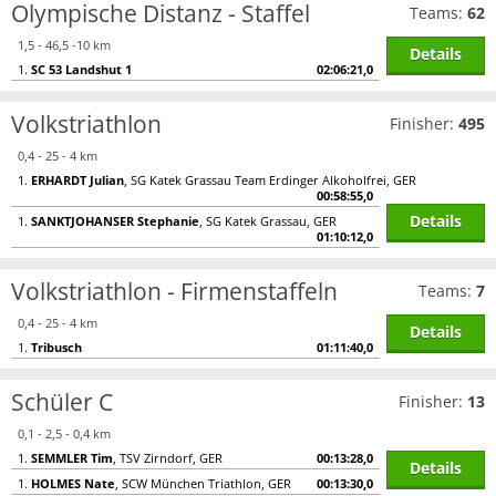
Olympische Distanz - Staffel
Teams:
62
1,5 - 46,5 -10 km
Details
1.
SC 53 Landshut 1
02:06:21,0
Volkstriathlon
Finisher:
495
0,4 - 25 - 4 km
1.
ERHARDT Julian
, SG Katek Grassau Team Erdinger Alkoholfrei, GER
00:58:55,0
Details
1.
SANKTJOHANSER Stephanie
, SG Katek Grassau, GER
01:10:12,0
Volkstriathlon - Firmenstaffeln
Teams:
7
0,4 - 25 - 4 km
Details
1.
Tribusch
01:11:40,0
Schüler C
Finisher:
13
0,1 - 2,5 - 0,4 km
1.
SEMMLER Tim
, TSV Zirndorf, GER
00:13:28,0
Details
1.
HOLMES Nate
, SCW München Triathlon, GER
00:13:30,0