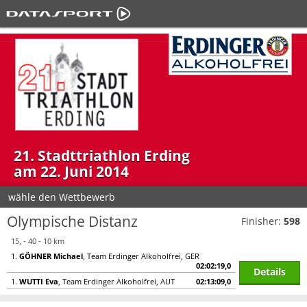
21. Stadttriathlon Erding
am 22. Juni 2014
wähle den Wettbewerb
Olympische Distanz
Finisher:
598
15, - 40 - 10 km
1.
GÖHNER Michael
, Team Erdinger Alkoholfrei, GER
02:02:19,0
Details
1.
WUTTI Eva
, Team Erdinger Alkoholfrei, AUT
02:13:09,0