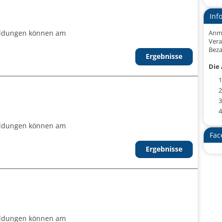
Inf
eldungen können am
Anm
Vera
Beza
Ergebnisse
Die 
1
2
3
4
eldungen können am
Fac
Ergebnisse
eldungen können am