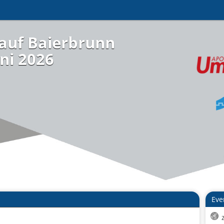
auf Baierbrunn
ni 2026
Eve