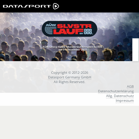
AÜW Georg Hieble Silvesterlauf Kempten by 808.
am 31. Dezember 2025
Copyright © 2012-2026
Datasport Germany GmbH
All Rights Reserved.
AGB
Datenschutzerklärung
Allg. Datenschutz
Impressum