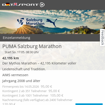
Feedback
Einzelanmeldung
PUMA Salzburg Marathon
Start So. 17.05. 08:30 Uhr
42,195 km
Der Mythos Marathon – 42,195 Kilometer voller
Leidenschaft und Tradition.
AIMS vermessen
Jahrgang 2008 und älter
95,00 €
Firmenpreis bis 14.05.2026
95,00 €
Kontingent 2 ab 351 Teilnehmer
105,00 €
Kontingent 3 ab 1001 Teilnehmer
Nachnennung (falls verfügbar) ab 2400 Teilnehmer
120,00 €