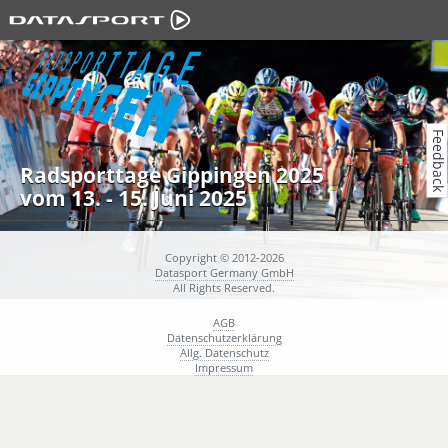
Feedback
Radsporttage Gippingen 2025
vom 13. - 15. Juni 2025
Copyright © 2012-2026
Datasport Germany GmbH
All Rights Reserved.
AGB
Datenschutzerklärung
Allg. Datenschutz
Impressum