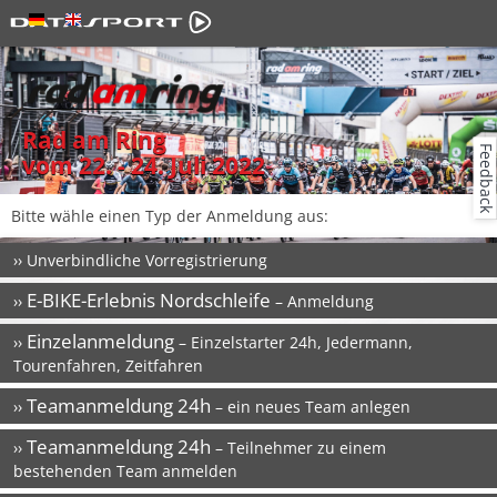
Rad am Ring
Feedback
vom 22. - 24. Juli 2022
Bitte wähle einen Typ der Anmeldung aus:
››
Unverbindliche Vorregistrierung
E-BIKE-Erlebnis Nordschleife
››
– Anmeldung
Einzelanmeldung
››
– Einzelstarter 24h, Jedermann,
Tourenfahren, Zeitfahren
Teamanmeldung 24h
››
– ein neues Team anlegen
Teamanmeldung 24h
››
– Teilnehmer zu einem
bestehenden Team anmelden