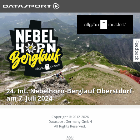
Feedback
24. Int. Nebelhorn-Berglauf Oberstdorf
am 7. Juli 2024
Copyright © 2012-2026
Datasport Germany GmbH
All Rights Reserved.
AGB