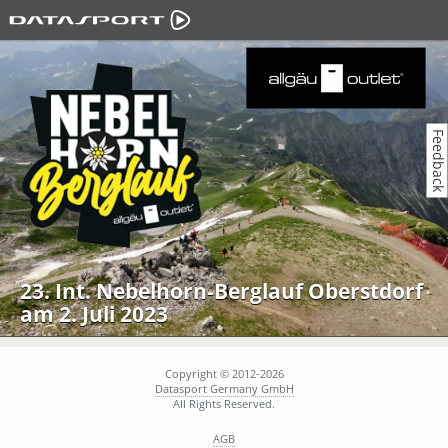
Feedback
23. Int. Nebelhorn-Berglauf Oberstdorf
am 2. Juli 2023
Copyright © 2012-2026
Datasport Germany GmbH
All Rights Reserved.
AGB